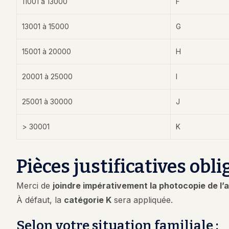
11001 à 13000
F
13001 à 15000
G
15001 à 20000
H
20001 à 25000
I
25001 à 30000
J
> 30001
K
Pièces justificatives obli
Merci de
joindre impérativement la photocopie de l’a
À défaut, la
catégorie K
sera appliquée.
Selon votre situation familiale :