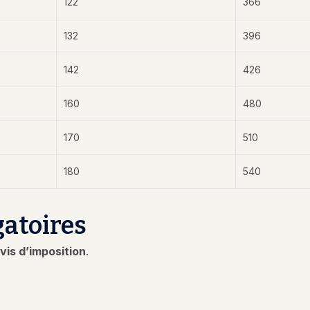
122
366
132
396
142
426
160
480
170
510
180
540
gatoires
vis d’imposition
.