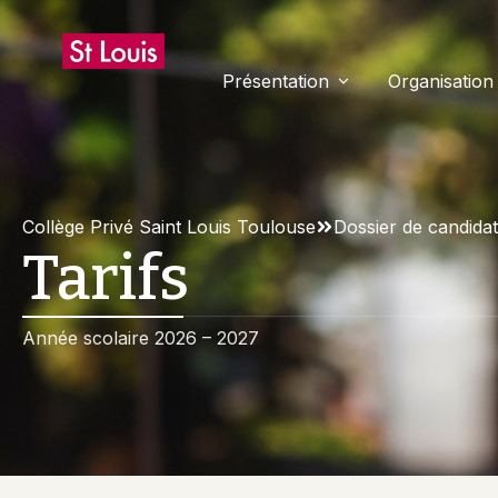
Présentation
Organisation
Historique
Les Spécifi
Communauté Éducative
Règlement 
Collège Privé Saint Louis Toulouse
Dossier de candida
Tarifs
Projet D’établissement
Restaurati
ULIS
Charte Inf
Année scolaire 2026 – 2027
CDI