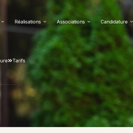
Réalisations
Associations
Candidature
cités De Saint-Louis
Événements Dans
Association Sportive
Tarifs
L’établissement
Intérieur
A.P.E.L
Visite Des L
ture
Tarifs
Ateliers – Clubs
on
O.G.E.C
Sorties – Voyages
ormatique
Galerie De Photos
Web Radio